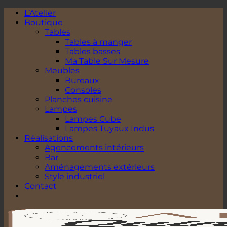
Passer
L’Atelier
au
Boutique
contenu
Tables
Tables à manger
Tables basses
Ma Table Sur Mesure
Meubles
Bureaux
Consoles
Planches cuisine
Lampes
Lampes Cube
Lampes Tuyaux Indus
Réalisations
Agencements intérieurs
Bar
Aménagements extérieurs
Style industriel
Contact