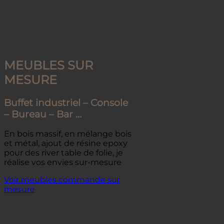
MEUBLES SUR
MESURE
Buffet industriel – Console
– Bureau – Bar …
En bois massif, en mélange bois
et métal, ajout de résine epoxy
pour des river table de folie, je
réalise vos envies sur-mesure
Voir meubles
commande sur
mesure