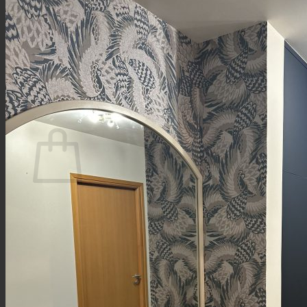
Bar
Aménagements extérieurs
Style industriel
Contact
Panier
Votre panier est vide.
Retour à la boutique