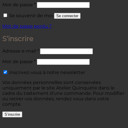
Obligatoire
Mot de passe
*
Se souvenir de moi
Se connecter
Mot de passe perdu ?
S’inscrire
Obligatoire
Adresse e-mail
*
Obligatoire
Mot de passe
*
Inscrivez-vous à notre newsletter
Vos données personnelles sont conservées
uniquement par le site Atelier Quinquete dans le
cadre du traitement d'une commande. Pour modifier
ou retirer vos données, rendez vous dans votre
compte.
S’inscrire