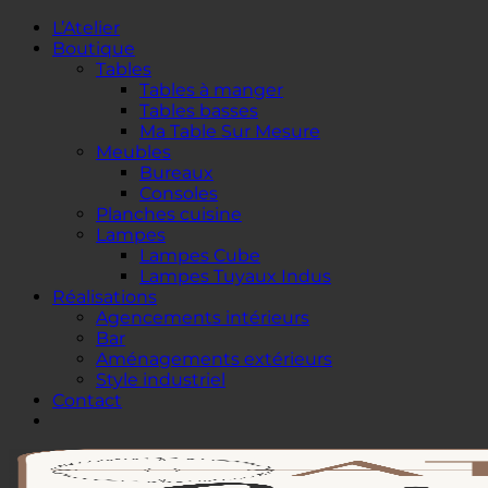
Passer
L’Atelier
au
Boutique
contenu
Tables
Tables à manger
Tables basses
Ma Table Sur Mesure
Meubles
Bureaux
Consoles
Planches cuisine
Lampes
Lampes Cube
Lampes Tuyaux Indus
Réalisations
Agencements intérieurs
Bar
Aménagements extérieurs
Style industriel
Contact