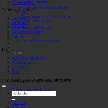
Tables basses
Réalisations
Agencements intérieurs
Tables artisanales
Bar
Aménagements extérieurs
Lampes
Style industriel
Meubles
Contact
Patères industrielles
Planches cuisine
Tables
Ma table sur mesure
Panier
Panier
Atelier Quinquete
Réalisations
Contact
CGV
Copyright 2026 ©
Atelier Quinquete
Votre panier est vide.
Retour à la boutique
Recherche
pour :
L’Atelier
Boutique