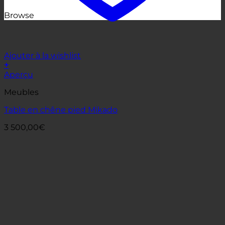
Browse
Ajouter à la wishlist
+
Aperçu
Meubles
Table en chêne pied Mikado
3 500,00
€