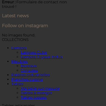
Erreur :
Formulaire de contact non
trouvé !
Latest news
Follow on instagram
No images found.
COLLECTIONS
Lampes
Lampes Cube
Lampes Tuyaux Indus
Meubles
Bureaux
Consoles
Patères industrielles
Planches cuisine
Tables
Ma table sur mesure
Tables à manger
Tables basses
Tables artisanales