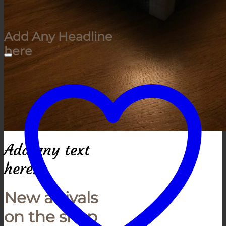
Add Any Headline
here
Add any text
here…
New arrivals
on the shop