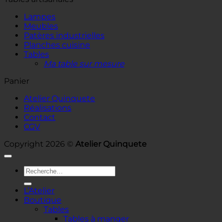
Lampes
Meubles
Patères industrielles
Planches cuisine
Tables
Ma table sur mesure
Panier
Atelier Quinquete
Réalisations
Contact
CGV
Copyright 2026 ©
Atelier Quinquete
Recherche
pour :
L’Atelier
Boutique
Tables
Tables à manger