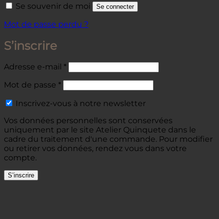
Se souvenir de moi
Se connecter
Mot de passe perdu ?
S’inscrire
Obligatoire
Adresse e-mail
*
Obligatoire
Mot de passe
*
Inscrivez-vous à notre newsletter
Vos données personnelles sont conservées
uniquement par le site Atelier Quinquete dans le
cadre du traitement d'une commande. Pour modifier
ou retirer vos données, rendez vous dans votre
compte.
S’inscrire