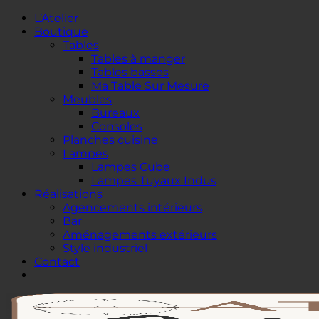
Passer
L’Atelier
au
Boutique
contenu
Tables
Tables à manger
Tables basses
Ma Table Sur Mesure
Meubles
Bureaux
Consoles
Planches cuisine
Lampes
Lampes Cube
Lampes Tuyaux Indus
Réalisations
Agencements intérieurs
Bar
Aménagements extérieurs
Style industriel
Contact