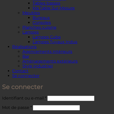
Tables basses
Ma Table Sur Mesure
Meubles
Bureaux
Consoles
Planches cuisine
Lampes
Lampes Cube
Lampes Tuyaux Indus
Réalisations
Agencements intérieurs
Bar
Aménagements extérieurs
Style industriel
Contact
Se connecter
Se connecter
Obligatoire
Identifiant ou e-mail
*
Obligatoire
Mot de passe
*