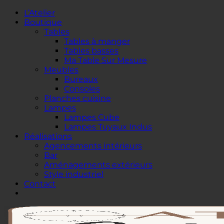
Passer
L’Atelier
au
Boutique
contenu
Tables
Tables à manger
Tables basses
Ma Table Sur Mesure
Meubles
Bureaux
Consoles
Planches cuisine
Lampes
Lampes Cube
Lampes Tuyaux Indus
Réalisations
Agencements intérieurs
Bar
Aménagements extérieurs
Style industriel
Contact