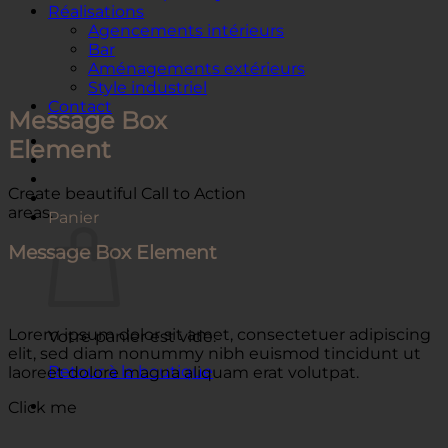
Réalisations
Agencements intérieurs
Bar
Aménagements extérieurs
Style industriel
Contact
Message Box
Element
Create beautiful Call to Action
areas.
Panier
Message Box Element
Lorem ipsum dolor sit amet, consectetuer adipiscing
Votre panier est vide.
elit, sed diam nonummy nibh euismod tincidunt ut
Retour à la boutique
laoreet dolore magna aliquam erat volutpat.
Click me