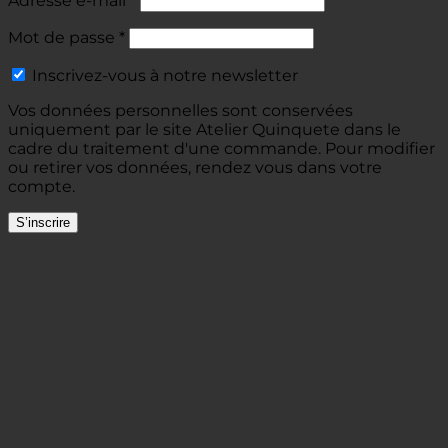
Adresse e-mail
*
Obligatoire
Mot de passe
*
Inscrivez-vous à notre newsletter
Vos données personnelles sont conservées
uniquement par le site Atelier Quinquete dans le
cadre du traitement d'une commande. Pour modifier
ou retirer vos données, rendez vous dans votre
compte.
S’inscrire