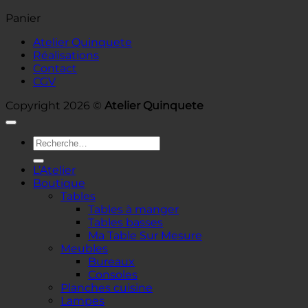
Panier
Atelier Quinquete
Réalisations
Contact
CGV
Copyright 2026 ©
Atelier Quinquete
Recherche
pour :
L’Atelier
Boutique
Tables
Tables à manger
Tables basses
Ma Table Sur Mesure
Meubles
Bureaux
Consoles
Planches cuisine
Lampes