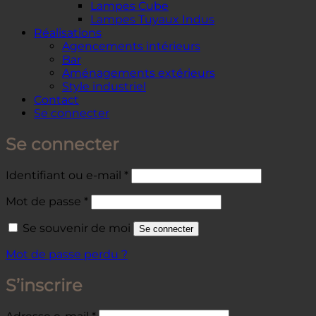
Lampes Cube
Lampes Tuyaux Indus
Réalisations
Agencements intérieurs
Bar
Aménagements extérieurs
Style industriel
Contact
Se connecter
Se connecter
Obligatoire
Identifiant ou e-mail
*
Obligatoire
Mot de passe
*
Se souvenir de moi
Se connecter
Mot de passe perdu ?
S’inscrire
Obligatoire