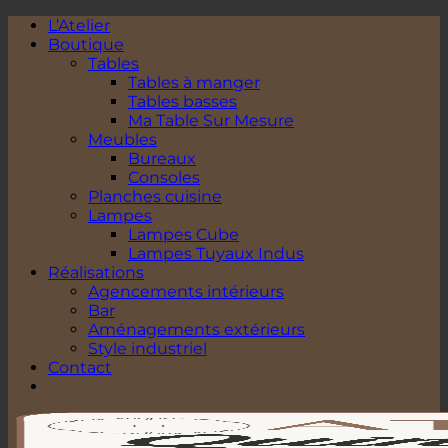
Passer
L’Atelier
au
Boutique
contenu
Tables
Tables à manger
Tables basses
Ma Table Sur Mesure
Meubles
Bureaux
Consoles
Planches cuisine
Lampes
Lampes Cube
Lampes Tuyaux Indus
Réalisations
Agencements intérieurs
Bar
Aménagements extérieurs
Style industriel
Contact