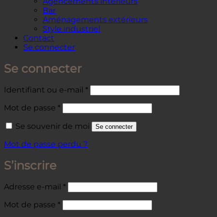
Agencements intérieurs
Bar
Aménagements extérieurs
Style industriel
Contact
Se connecter
Se connecter
Obligatoire
Identifiant ou e-mail
*
Obligatoire
Mot de passe
*
Se souvenir de moi
Se connecter
Mot de passe perdu ?
S’inscrire
Obligatoire
Adresse e-mail
*
Obligatoire
Mot de passe
*