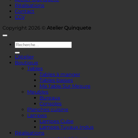
Réalisations
Contact
CGV
Copyright 2026 ©
Atelier Quinquete
Recherche
pour :
L’Atelier
Boutique
Tables
Tables à manger
Tables basses
Ma Table Sur Mesure
Meubles
Bureaux
Consoles
Planches cuisine
Lampes
Lampes Cube
Lampes Tuyaux Indus
Réalisations