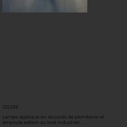
133,33
€
Lampe applique en raccords de plomberie et
ampoule edison au look industriel.