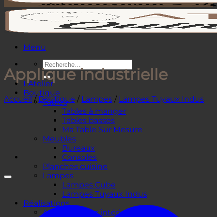
Menu
Recherche
Applique industrielle
pour :
L’Atelier
Boutique
Accueil
/
Boutique
/
Lampes
/
Lampes Tuyaux Indus
Tables
Tables à manger
Tables basses
Ma Table Sur Mesure
Meubles
Bureaux
Consoles
Planches cuisine
Lampes
Lampes Cube
Lampes Tuyaux Indus
Réalisations
Agencements intérieurs