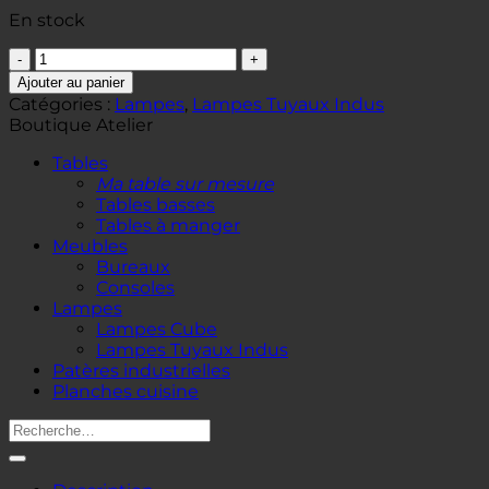
En stock
quantité
de
Ajouter au panier
Applique
Catégories :
Lampes
,
Lampes Tuyaux Indus
industrielle
Boutique Atelier
Tables
Ma table sur mesure
Tables basses
Tables à manger
Meubles
Bureaux
Consoles
Lampes
Lampes Cube
Lampes Tuyaux Indus
Patères industrielles
Planches cuisine
Recherche
pour :