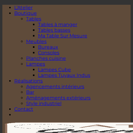
Passer
L’Atelier
au
Boutique
contenu
Tables
Tables à manger
Tables basses
Ma Table Sur Mesure
Meubles
Bureaux
Consoles
Planches cuisine
Lampes
Lampes Cube
Lampes Tuyaux Indus
Réalisations
Agencements intérieurs
Bar
Aménagements extérieurs
Style industriel
Contact