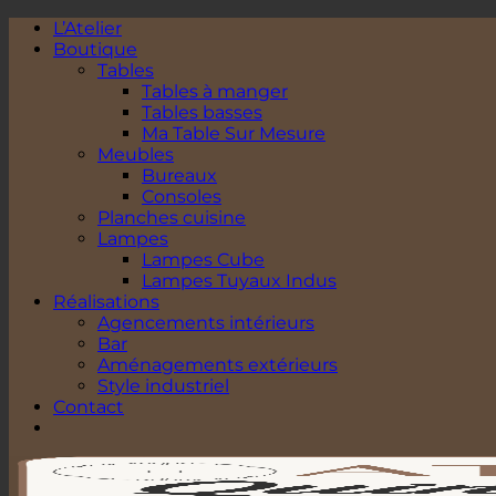
Passer
L’Atelier
au
Boutique
contenu
Tables
Tables à manger
Tables basses
Ma Table Sur Mesure
Meubles
Bureaux
Consoles
Planches cuisine
Lampes
Lampes Cube
Lampes Tuyaux Indus
Réalisations
Agencements intérieurs
Bar
Aménagements extérieurs
Style industriel
Contact