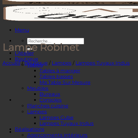
Menu
Recherche
Lampe Robinet
pour :
L’Atelier
Boutique
Accueil
/
Boutique
/
Lampes
/
Lampes Tuyaux Indus
Tables
Tables à manger
Tables basses
Ma Table Sur Mesure
Meubles
Bureaux
Consoles
Planches cuisine
Lampes
Lampes Cube
Lampes Tuyaux Indus
Réalisations
Agencements intérieurs