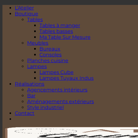
Passer
L’Atelier
au
Boutique
contenu
Tables
Tables à manger
Tables basses
Ma Table Sur Mesure
Meubles
Bureaux
Consoles
Planches cuisine
Lampes
Lampes Cube
Lampes Tuyaux Indus
Réalisations
Agencements intérieurs
Bar
Aménagements extérieurs
Style industriel
Contact